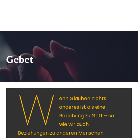
Gebet
W
enn Glauben nichts
anderes ist als eine
Beziehung zu Gott – so
wie wir auch
Beziehungen zu anderen Menschen