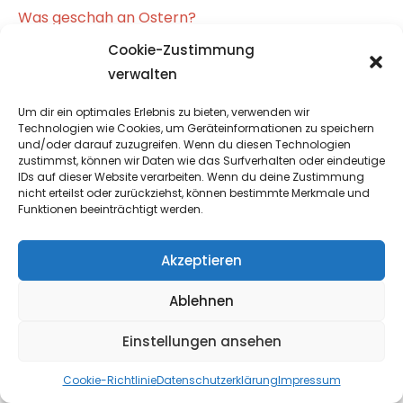
Was geschah an Ostern?
8. April 2021
Cookie-Zustimmung
verwalten
Was heißt «Geheiligt werde dein Name» im
Um dir ein optimales Erlebnis zu bieten, verwenden wir
Vaterunser?
Technologien wie Cookies, um Geräteinformationen zu speichern
10. Februar 2022
und/oder darauf zuzugreifen. Wenn du diesen Technologien
zustimmst, können wir Daten wie das Surfverhalten oder eindeutige
IDs auf dieser Website verarbeiten. Wenn du deine Zustimmung
Was ist das: Seele?
nicht erteilst oder zurückziehst, können bestimmte Merkmale und
Funktionen beeinträchtigt werden.
6. Oktober 2020
Akzeptieren
Ablehnen
Einstellungen ansehen
Cookie-Richtlinie
Datenschutzerklärung
Impressum
Unsere neuesten Artikel