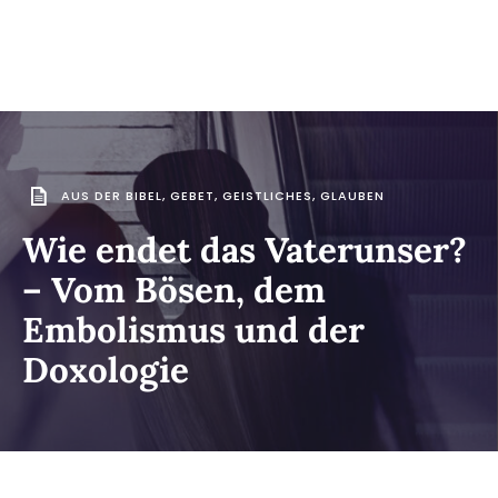
AUS DER BIBEL
,
GEBET
,
GEISTLICHES
,
GLAUBEN
Wie endet das Vaterunser?
– Vom Bösen, dem
Embolismus und der
Doxologie