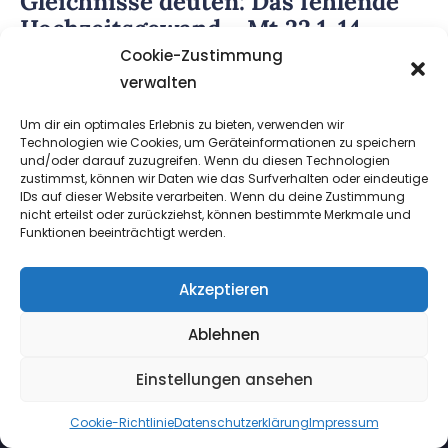
Gleichnisse deuten: Das fehlende
Hochzeitsgewand – Mt 22,1-14
Cookie-Zustimmung
verwalten
Um dir ein optimales Erlebnis zu bieten, verwenden wir
Technologien wie Cookies, um Geräteinformationen zu speichern
und/oder darauf zuzugreifen. Wenn du diesen Technologien
zustimmst, können wir Daten wie das Surfverhalten oder eindeutige
IDs auf dieser Website verarbeiten. Wenn du deine Zustimmung
nicht erteilst oder zurückziehst, können bestimmte Merkmale und
Funktionen beeinträchtigt werden.
META
Akzeptieren
Anmelden
Eintrags-Feed
Ablehnen
Kommentar-Feed
Einstellungen ansehen
WordPress.org
Cookie-Richtlinie
Datenschutzerklärung
Impressum