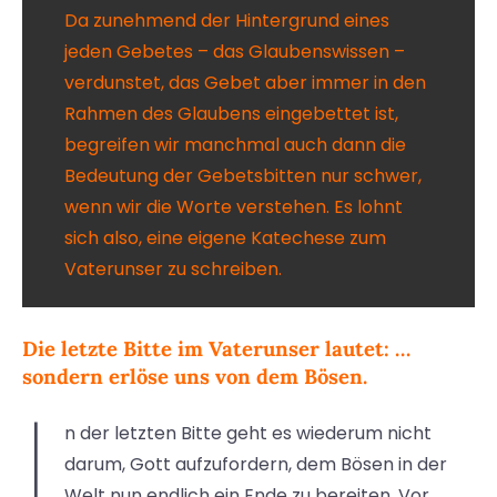
Da zunehmend der Hintergrund eines
jeden Gebetes – das Glaubenswissen –
verdunstet, das Gebet aber immer in den
Rahmen des Glaubens eingebettet ist,
begreifen wir manchmal auch dann die
Bedeutung der Gebetsbitten nur schwer,
wenn wir die Worte verstehen. Es lohnt
sich also, eine eigene Katechese zum
Vaterunser zu schreiben.
Die letzte Bitte im Vaterunser lautet: …
sondern erlöse uns von dem Bösen.
I
n der letzten Bitte geht es wiederum nicht
darum, Gott aufzufordern, dem Bösen in der
Welt nun endlich ein Ende zu bereiten. Vor