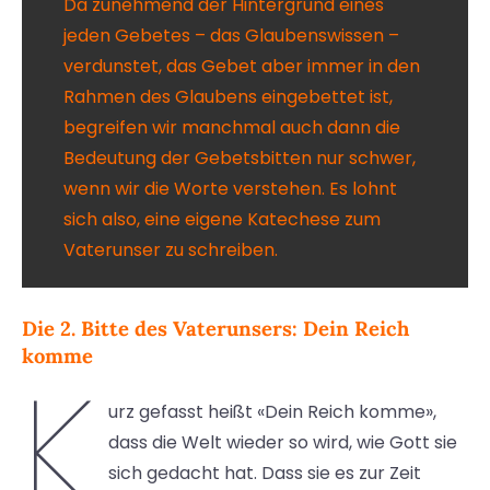
Da zunehmend der Hintergrund eines
jeden Gebetes – das Glaubenswissen –
verdunstet, das Gebet aber immer in den
Rahmen des Glaubens eingebettet ist,
begreifen wir manchmal auch dann die
Bedeutung der Gebetsbitten nur schwer,
wenn wir die Worte verstehen. Es lohnt
sich also, eine eigene Katechese zum
Vaterunser zu schreiben.
Die 2. Bitte des Vaterunsers: Dein Reich
komme
K
urz gefasst heißt «Dein Reich komme»,
dass die Welt wieder so wird, wie Gott sie
sich gedacht hat. Dass sie es zur Zeit