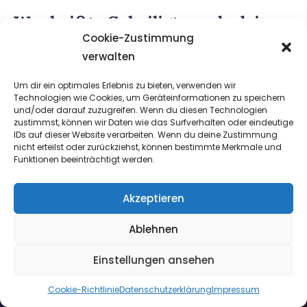
Was heißt «Geheiligt werde dein
Name» im Vaterunser?
Cookie-Zustimmung
verwalten
Um dir ein optimales Erlebnis zu bieten, verwenden wir
Technologien wie Cookies, um Geräteinformationen zu speichern
und/oder darauf zuzugreifen. Wenn du diesen Technologien
zustimmst, können wir Daten wie das Surfverhalten oder eindeutige
IDs auf dieser Website verarbeiten. Wenn du deine Zustimmung
nicht erteilst oder zurückziehst, können bestimmte Merkmale und
Funktionen beeinträchtigt werden.
META
Akzeptieren
Anmelden
Ablehnen
Eintrags-Feed
Einstellungen ansehen
Kommentar-Feed
WordPress.org
Cookie-Richtlinie
Datenschutzerklärung
Impressum