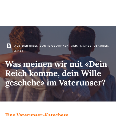
AUS DER BIBEL
,
BUNTE GEDANKEN
,
GEISTLICHES
,
GLAUBEN
,
GOTT
Was meinen wir mit «Dein
Reich komme, dein Wille
geschehe» im Vaterunser?
Eine Vaterunser-Katechese