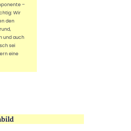
omponente –
htig: Wir
ten den
rund,
en und auch
sch sei
ern eine
bild