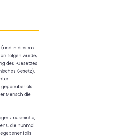
 (und in diesem
chon folgen würde,
ung des »Gesetzes
hisches Gesetz).
nter
n gegenüber als
 der Mensch die
igenz ausreiche,
iens, die nunmal
 gegebenenfalls