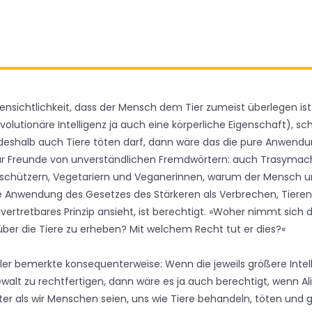
nsichtlichkeit, dass der Mensch dem Tier zumeist überlegen ist
 evolutionäre Intelligenz ja auch eine körperliche Eigenschaft), s
deshalb auch Tiere töten darf, dann wäre das die pure Anwend
für Freunde von unverständlichen Fremdwörtern: auch Trasymac
erschützern, Vegetariern und Veganerinnen, warum der Mensch u
e Anwendung des Gesetzes des Stärkeren als Verbrechen, Tiere
 vertretbares Prinzip ansieht, ist berechtigt. »Woher nimmt sich
 über die Tiere zu erheben? Mit welchem Recht tut er dies?«
ler bemerkte konsequenterweise: Wenn die jeweils größere Intell
lt zu rechtfertigen, dann wäre es ja auch berechtigt, wenn Al
enter als wir Menschen seien, uns wie Tiere behandeln, töten und