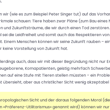
n.
n wir (wie es zum Beispiel Peter Singer tut) auf das Vorh
kmale schauen: Tiere haben zwar Pläne (zum Bau eines N
n und Zukunftsträume, die wir durch einen Tod zerstören
l sei die Leidfreiheit und somit auch das Respektieren von
it. Einem Menschen können wir seine Zukunft rauben – ei
gar keine Vorstellung von Zukunft hat.
lerdings auch, dass wir mit dieser Begründung nicht nur
eugeborene, Komapatienten, geistig mehrfach Schwerbe
n auf eine Stufe mit Tieren stellen müssten – ein Probl
t übersieht, aber aus christlicher Sicht wenig akzeptabel 
hropologischen Sicht und der daraus folgenden Moral (die
n «Präferenz-Utilitarismus» genannt wird) können wir nu