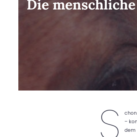
Die menschliche
S
chon
– ko
dem 