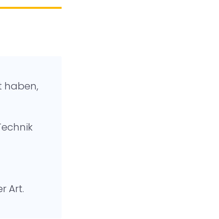
t haben,
Technik
r Art.