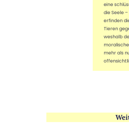
eine schlü
die Seele 
erfinden di
Tieren geg
weshalb der
moralisches
mehr als nu
offensichtl
Wei