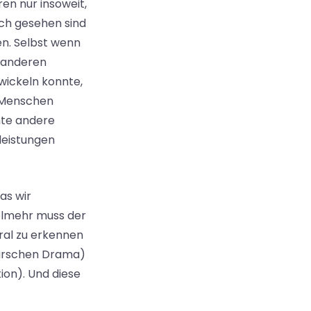
en nur insoweit,
sch gesehen sind
en. Selbst wenn
e anderen
wickeln konnte,
s Menschen
mmte andere
zleistungen
as wir
ielmehr muss der
oral zu erkennen
earschen Drama)
ion). Und diese