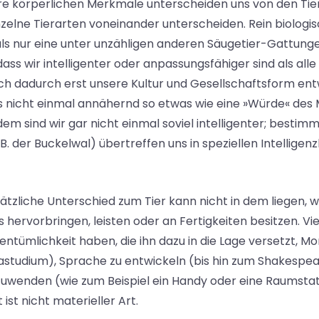
re körperlichen Merkmale unterscheiden uns von den Tier
inzelne Tierarten voneinander unterscheiden. Rein biologi
als nur eine unter unzähligen anderen Säugetier-Gattung
ass wir intelligenter oder anpassungsfähiger sind als all
ich dadurch erst unsere Kultur und Gesellschaftsform ent
us nicht einmal annähernd so etwas wie eine »Würde« de
em sind wir gar nicht einmal soviel intelligenter; besti
.B. der Buckelwal) übertreffen uns in speziellen Intelligen
ätzliche Unterschied zum Tier kann nicht in dem liegen, w
s hervorbringen, leisten oder an Fertigkeiten besitzen. V
entümlichkeit haben, die ihn dazu in die Lage versetzt, M
rastudium), Sprache zu entwickeln (bis hin zum Shakesp
uwenden (wie zum Beispiel ein Handy oder eine Raumstat
 ist nicht materieller Art.