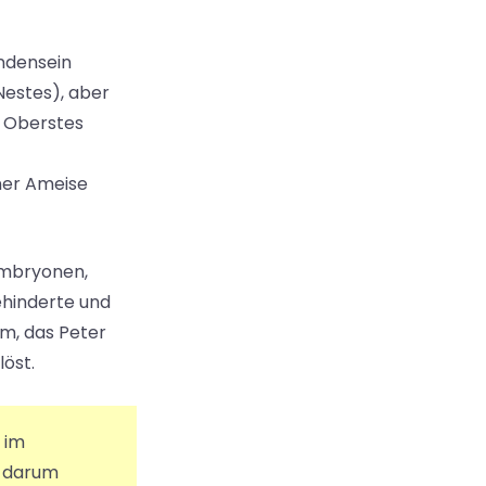
andensein
estes), aber
. Oberstes
ner Ameise
 Embryonen,
hinderte und
em, das Peter
löst.
 im
r darum