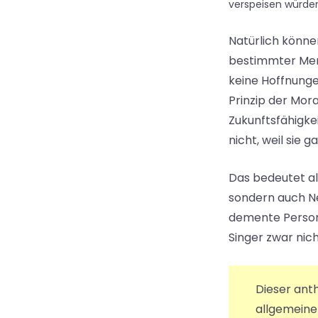
verspeisen würde
Natürlich könne
bestimmter Mer
keine Hoffnunge
Prinzip der Mora
Zukunftsfähigke
nicht, weil sie 
Das bedeutet al
sondern auch N
demente Persone
Singer zwar nich
Dieser ant
allgemeine