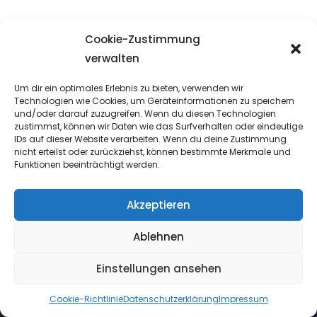
Warum knien sich Katholiken in der Messe hin?
Cookie-Zustimmung
27. August 2024
verwalten
Um dir ein optimales Erlebnis zu bieten, verwenden wir
Technologien wie Cookies, um Geräteinformationen zu speichern
Aufsteigender und absteigender Segen:
und/oder darauf zuzugreifen. Wenn du diesen Technologien
zustimmst, können wir Daten wie das Surfverhalten oder eindeutige
Den Kern der neuen Regelung verstehen
IDs auf dieser Website verarbeiten. Wenn du deine Zustimmung
20. Dezember 2023
nicht erteilst oder zurückziehst, können bestimmte Merkmale und
Funktionen beeinträchtigt werden.
Akzeptieren
Ablehnen
Einstellungen ansehen
META
Cookie-Richtlinie
Datenschutzerklärung
Impressum