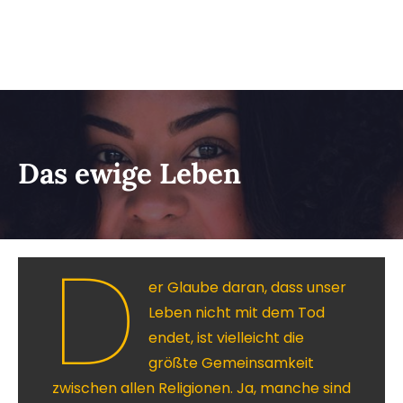
Das ewige Leben
D
er Glaube daran, dass unser
Leben nicht mit dem Tod
endet, ist vielleicht die
größte Gemeinsamkeit
zwischen allen Religionen. Ja, manche sind