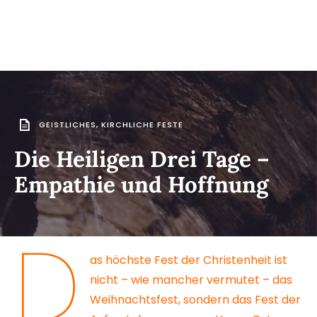
GEISTLICHES
,
KIRCHLICHE FESTE
Die Heiligen Drei Tage –
Empathie und Hoffnung
D
as höchste Fest der Christenheit ist
nicht – wie mancher vermutet – das
Weihnachtsfest, sondern das Fest der