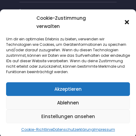
Impressum
Cookie-Zustimmung
verwalten
Cookie-Richtlinie (EU)
Um dir ein optimales Erlebnis zu bieten, verwenden wir
Technologien wie Cookies, um Geräteinformationen zu speichern
und/oder darauf zuzugreifen. Wenn du diesen Technologien
zustimmst, können wir Daten wie das Surfverhalten oder eindeutige
IDs auf dieser Website verarbeiten. Wenn du deine Zustimmung
nicht erteilst oder zurückziehst, können bestimmte Merkmale und
Funktionen beeinträchtigt werden.
Suche
Akzeptieren
Ablehnen
Copyright © 2020 - Design and
Programming by «IT und Design»
Einstellungen ansehen
- www.itunddesign.de
Cookie-Richtlinie
Datenschutzerklärung
Impressum