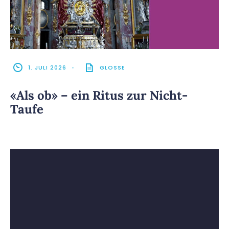
1. JULI 2026
•
GLOSSE
«Als ob» – ein Ritus zur Nicht-
Taufe
14. OKTOBER 2021
•
BUNTE GEDANKEN
,
GEISTLICHES
Glaube, Kirche und die Politik
(Gedanken am Tag der deutschen