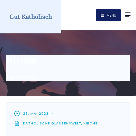
Gut Katholisch
MENU
Kirche
Tag Archive
25. MAI 2023
•
KATHOLISCHE GLAUBENSWELT
,
KIRCHE