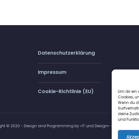
Datenschutzerklärung
Impressum
Cookie-Richtlinie (EU)
Um dir ein 
Cookies, u
Wenn du di
Surfverhalt
deine Zust
und Funkti
ght © 2020 - Design and Programming by «IT und Design» - www.itundde
Akzep