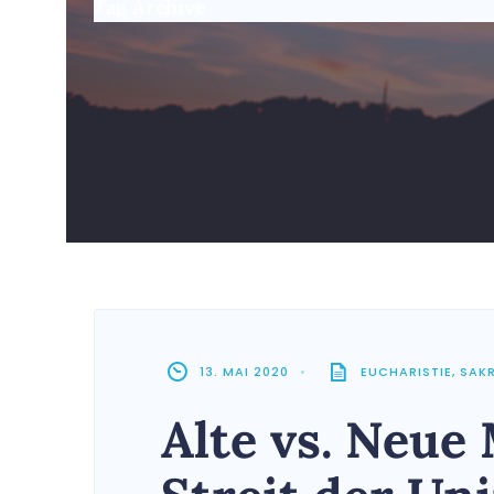
Tag Archive
13. MAI 2020
•
EUCHARISTIE
,
SAK
Alte vs. Neue