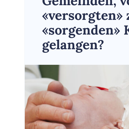
Gemeinden, v
«versorgten» 
«sorgenden» 
gelangen?