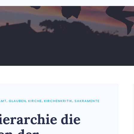
AMT
,
GLAUBEN
,
KIRCHE
,
KIRCHENKRITIK
,
SAKRAMENTE
ierarchie die