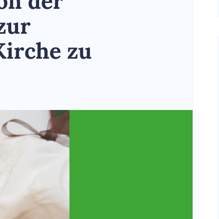
on der
zur
Kirche zu