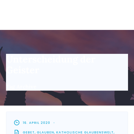
Unterscheidung der
Geister
Tag Archive
16. APRIL 2020
•
GEBET
,
GLAUBEN
,
KATHOLISCHE GLAUBENSWELT
,