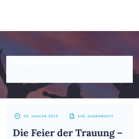
Traugottesdienst
Tag Archive
23. JANUAR 2023
•
EHE
,
SAKRAMENTE
Die Feier der Trauung –