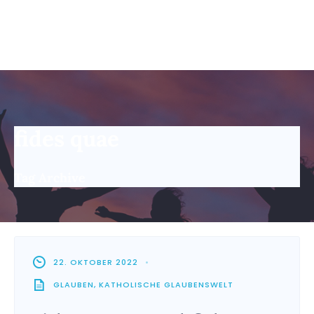
fides quae
Tag Archive
22. OKTOBER 2022
•
GLAUBEN
,
KATHOLISCHE GLAUBENSWELT