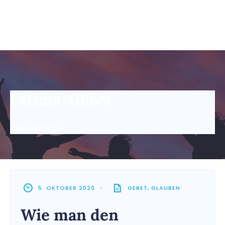
Fatima-Gebet
Tag Archive
5. OKTOBER 2020
•
GEBET
,
GLAUBEN
Wie man den