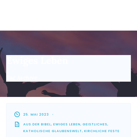
Ewiges Leben
Tag Archive
25. MAI 2023
•
AUS DER BIBEL
,
EWIGES LEBEN
,
GEISTLICHES
,
KATHOLISCHE GLAUBENSWELT
,
KIRCHLICHE FESTE