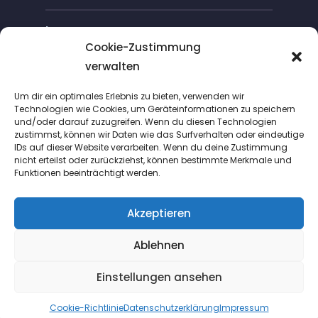
Impressum
Cookie-Zustimmung
verwalten
Cookie-Richtlinie (EU)
Um dir ein optimales Erlebnis zu bieten, verwenden wir
Technologien wie Cookies, um Geräteinformationen zu speichern
und/oder darauf zuzugreifen. Wenn du diesen Technologien
zustimmst, können wir Daten wie das Surfverhalten oder eindeutige
IDs auf dieser Website verarbeiten. Wenn du deine Zustimmung
nicht erteilst oder zurückziehst, können bestimmte Merkmale und
Funktionen beeinträchtigt werden.
Suche
Akzeptieren
Ablehnen
Copyright © 2020 - Design and
Programming by «IT und Design»
Einstellungen ansehen
- www.itunddesign.de
Cookie-Richtlinie
Datenschutzerklärung
Impressum