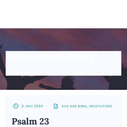
Einheitsübersetzung
Tag Archive
3. MAI 2020
•
AUS DER BIBEL
,
GEISTLICHES
Psalm 23