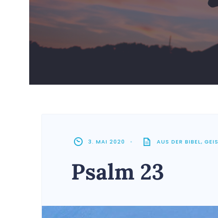
3. MAI 2020
•
AUS DER BIBEL
,
GEI
Psalm 23