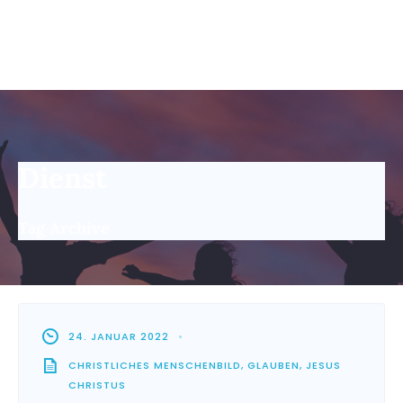
Dienst
Tag Archive
24. JANUAR 2022
•
CHRISTLICHES MENSCHENBILD
,
GLAUBEN
,
JESUS
CHRISTUS