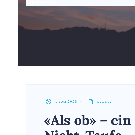
Tag Archive
1. JULI 2026
•
GLOSSE
«Als ob» – ein